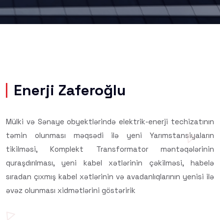
Enerji Zaferoğlu
Mülki və Sənaye obyektlərində elektrik-enerji techizatının
təmin olunması məqsədi ilə yeni Yarımstansiyaların
tikilməsi, Komplekt Transformator məntəqələrinin
quraşdırılması, yeni kabel xətlərinin çəkilməsi, habelə
sıradan çıxmış kabel xətlərinin və avadanlıqlarının yenisi ilə
əvəz olunması xidmətlərini göstəririk