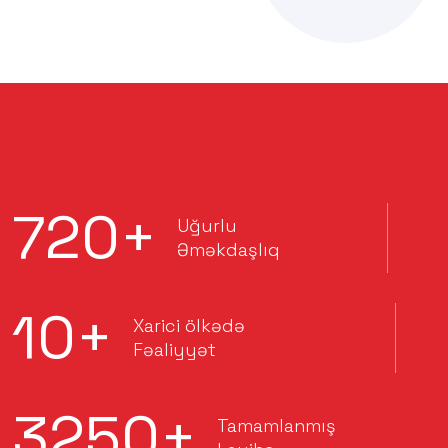
720
+
Uğurlu
Əməkdaşlıq
10
+
Xarici ölkədə
Fəaliyyət
3250
+
Tamamlanmış