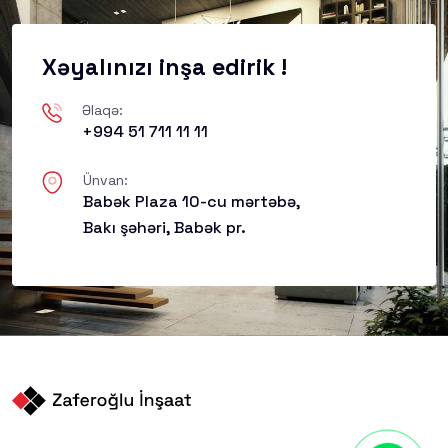
Xəyalınızı inşa edirik !
Əlaqə:
+994 51 711 11 11
Ünvan:
Babək Plaza 10-cu mərtəbə,
Bakı şəhəri, Babək pr.