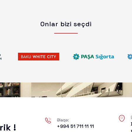
Onlar bizi seçdi
Əlaqə:
rik !
+994 51 711 11 11