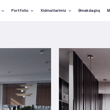
t
Portfolio
Xidmətlərimiz
Əməkdaşlıq
M