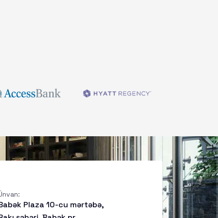
Ünvan:
Babək Plaza 10-cu mərtəbə,
Bakı şəhəri, Babək pr.