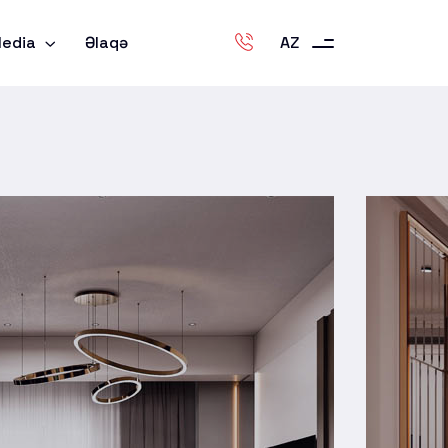
edia
Əlaqə
AZ