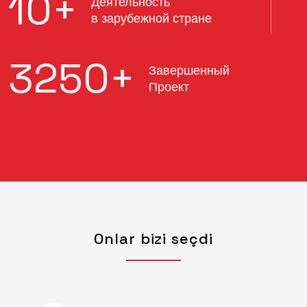
10
+
Деятельность
в зарубежной стране
3250
+
Завершенный
Проект
Onlar bizi seçdi