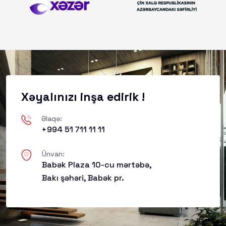
Xəyalınızı inşa edirik !
Əlaqə:
+994 51 711 11 11
Ünvan:
Babək Plaza 10-cu mərtəbə,
Bakı şəhəri, Babək pr.