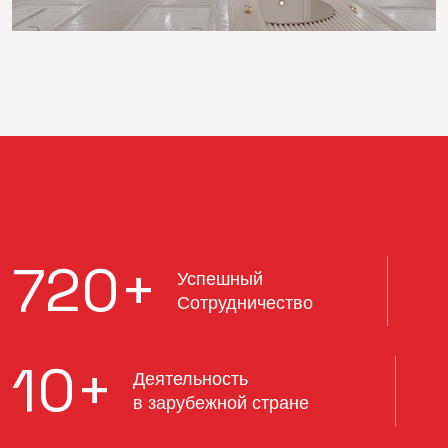
720
+
Успешный
Сотрудничество
10
+
Деятельность
в зарубежной стране