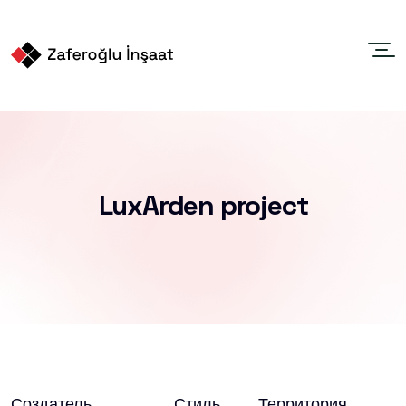
LuxArden project
Создатель
Стиль
Территория