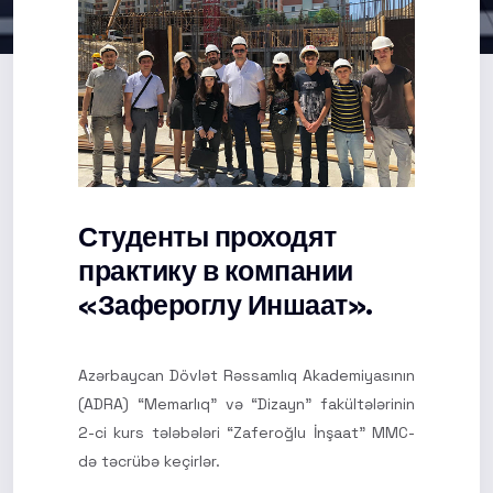
Студенты проходят
практику в компании
«Зафероглу Иншаат».
Azərbaycan Dövlət Rəssamlıq Akademiyasının
(ADRA) “Memarlıq” və “Dizayn” fakültələrinin
2-ci kurs tələbələri “Zaferoğlu İnşaat” MMC-
də təcrübə keçirlər.