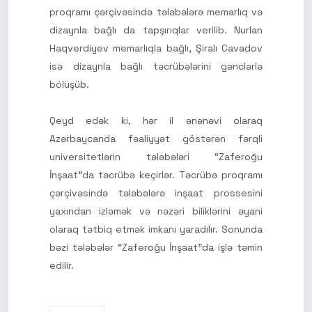
proqramı çərçivəsində tələbələrə memarlıq və
dizaynla bağlı da tapşırıqlar verilib. Nurlan
Haqverdiyev memarlıqla bağlı, Şiralı Cavadov
isə dizaynla bağlı təcrübələrini gənclərlə
bölüşüb.
Qeyd edək ki, hər il ənənəvi olaraq
Azərbaycanda fəaliyyət göstərən fərqli
universitetlərin tələbələri “Zaferoğu
İnşaat”da təcrübə keçirlər. Təcrübə proqramı
çərçivəsində tələbələrə inşaat prossesini
yaxından izləmək və nəzəri biliklərini əyani
olaraq tətbiq etmək imkanı yaradılır. Sonunda
bəzi tələbələr “Zaferoğu İnşaat”da işlə təmin
edilir.