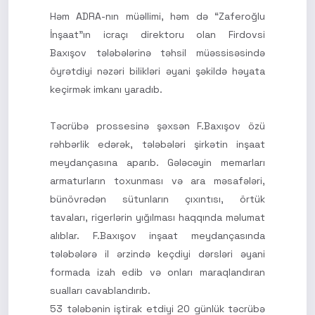
Həm ADRA-nın müəllimi, həm də “Zaferoğlu
İnşaat”ın icraçı direktoru olan Firdovsi
Baxışov tələbələrinə təhsil müəssisəsində
öyrətdiyi nəzəri bilikləri əyani şəkildə həyata
keçirmək imkanı yaradıb.
Təcrübə prossesinə şəxsən F.Baxışov özü
rəhbərlik edərək, tələbələri şirkətin inşaat
meydançasına aparıb. Gələcəyin memarları
armaturların toxunması və ara məsafələri,
bünövrədən sütunların çıxıntısı, örtük
tavaları, rigerlərin yığılması haqqında məlumat
alıblar. F.Baxışov inşaat meydançasında
tələbələrə il ərzində keçdiyi dərsləri əyani
formada izah edib və onları maraqlandıran
sualları cavablandırıb.
53 tələbənin iştirak etdiyi 20 günlük təcrübə