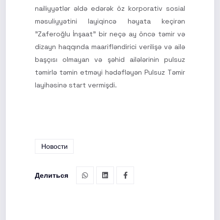
nailiyyətlər əldə edərək öz korporativ sosial
məsuliyyətini layiqincə həyata keçirən
"Zaferoğlu İnşaat" bir neçə ay öncə təmir və
dizayn haqqında maarifləndirici verilişə və ailə
başçısı olmayan və şəhid ailələrinin pulsuz
təmirlə təmin etməyi hədəfləyən Pulsuz Təmir
layihəsinə start vermişdi.
Новости
Делиться