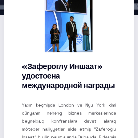
«Зафероглу Иншаат»
удостоена
международной награды
Yaxın keçmişdə London və Nyu York kimi
dünyanın nəhəng biznes mərkəzlərində
beynəlxalq konfranslara dəvət alaraq
mötəbər nailiyyətlər əldə etmiş "Zaferoğlu
İnşaat" bu ilin payız ayında Dubayda, Birləşmiş