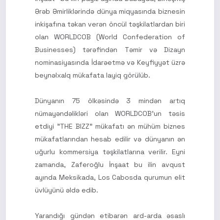
Ərəb Əmirliklərində dünya miqyasında biznesin
inkişafına təkan verən öncül təşkilatlardan biri
olan WORLDCOB (World Confederation of
Businesses) tərəfindən Təmir və Dizayn
nominasiyasında İdarəetmə və Keyfiyyət üzrə
beynəlxalq mükafata layiq görülüb.
Dünyanın 75 ölkəsində 3 mindən artıq
nümayəndəlikləri olan WORLDCOB'un təsis
etdiyi "THE BIZZ" mükafatı ən mühüm biznes
mükafatlarından hesab edilir və dünyanın ən
uğurlu kommersiya təşkilatlarına verilir. Eyni
zamanda, Zaferoğlu İnşaat bu ilin avqust
ayında Meksikada, Los Cabosda qurumun elit
üvlüyünü əldə edib.
Yarandığı gündən etibarən ard-arda əsaslı