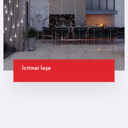
İctimai İaşə