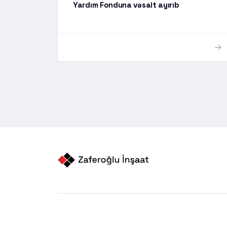
Yardım Fonduna vəsait ayırıb
© 2010-2025. Bütün hüquqlar qorunur.