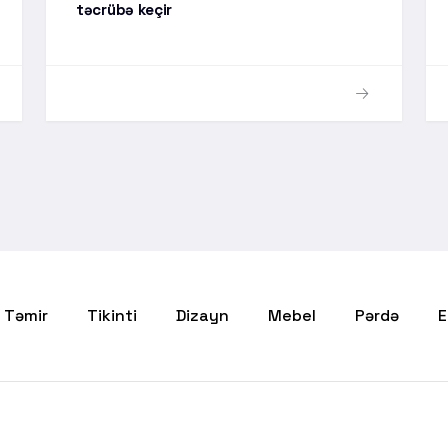
təcrübə keçir
Təmir
Tikinti
Dizayn
Mebel
Pərdə
E