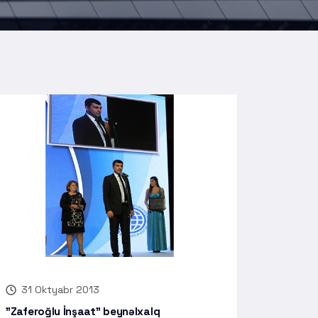
31 Oktyabr 2013
"Zaferoğlu İnşaat" beynəlxalq