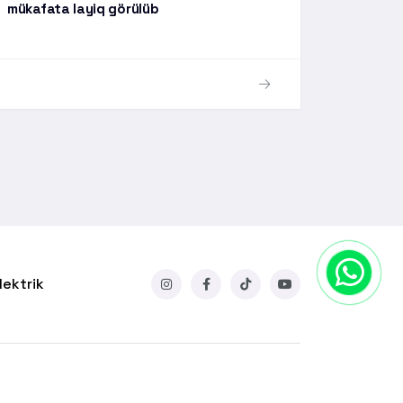
mükafata layiq görülüb
lektrik
Sayt
Netqraf Group
tərəfindən hazırlanıb