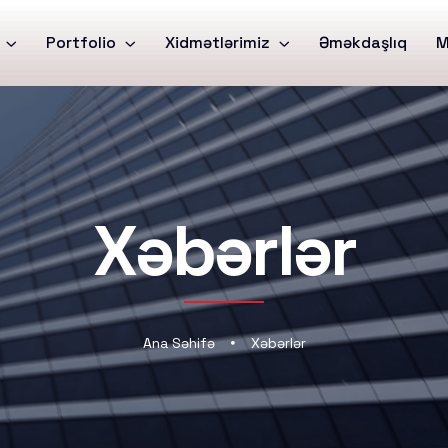
t
Portfolio
Xidmətlərimiz
Əməkdaşlıq
M
Xəbərlər
Ana Səhifə
Xəbərlər