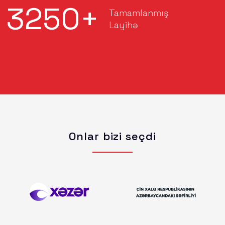
3250
+
Tamamlanmış
Layihə
Onlar bizi seçdi