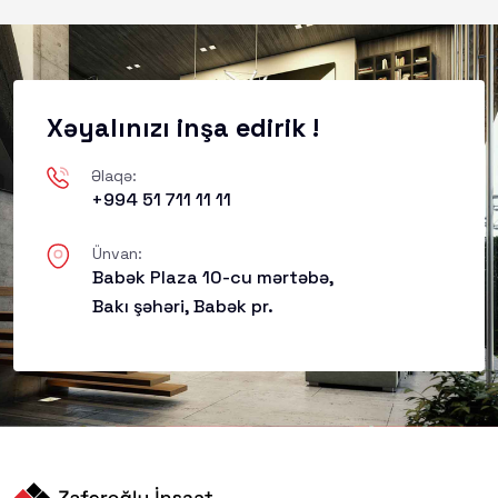
Xəyalınızı inşa edirik !
Əlaqə:
+994 51 711 11 11
Ünvan:
Babək Plaza 10-cu mərtəbə,
Bakı şəhəri, Babək pr.