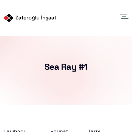
Sea Ray #1
Layihəçi
Format
Tarix