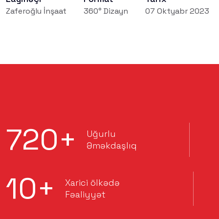
Zaferoğlu İnşaat
360° Dizayn
07 Oktyabr 2023
720
+
Uğurlu
Əməkdaşlıq
10
+
Xarici ölkədə
Fəaliyyət